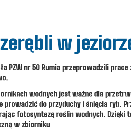
zerębli w jezio
oła PZW nr 50 Rumia przeprowadzili prace
wo.
biornikach wodnych jest ważne dla przetr
 prowadzić do przyduchy i śnięcia ryb. Pr
ając fotosyntezę roślin wodnych. Dzięki t
zną w zbiorniku