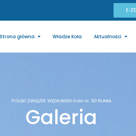
E-Z
Strona główna
Władze Koła
Aktualności
POLSKI ZWIĄZEK WĘDKARSKI Koło nr. 50 RUMIA
Galeria