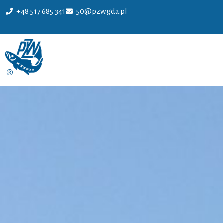
+48 517 685 341
50@pzw.gda.pl